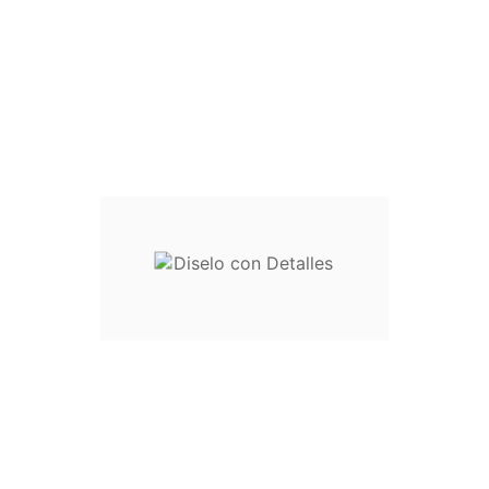
(3/5)
Nombre del producto :
Bolsas Organza 26 x 7 cm para
Abanicos
No son ninguna maravilla,...
Por
Jorge A.
(Salamanca, * España) el 17 Junio 2025 :
(4/5)
Nombre del producto :
Abanicos 23 cm Madera Natural
Calado
No son ninguna maravilla,...
Por
Manuel C.
(Trebujena, * España) el 06 Junio 2025 :
(5/5)
Nombre del producto :
Caja de Madera para Abanicos -
LUJO